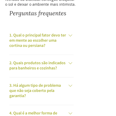
o sol e deixar o ambiente mais intimista.
Perguntas frequentes
1. Qual o principal fator devo ter
em mente ao escolher uma
cortina ou persiana?
Você dever ter claro tudo aquilo que
espera do produto e a ordem de
2. Quais produtos são indicados
para banheiros e cozinhas?
prioridade: escurecimento, efeito
decorativo, flexibilidade para
A umidade e a gordura são inimigas
controlar a luz, proteção térmica.
das cortinas e persianas, mas com
3. Há algum tipo de problema
que não seja coberto pela
uma manutenção frequente e
garantia?
cuidadosa é possível instalar
persianas Horizontais de Alumínio e
Sim, a garantia não cobre defeitos
Cortinas Rolô com tecidos que
ou danos causados por acidentes,
4. Qual é a melhor forma de