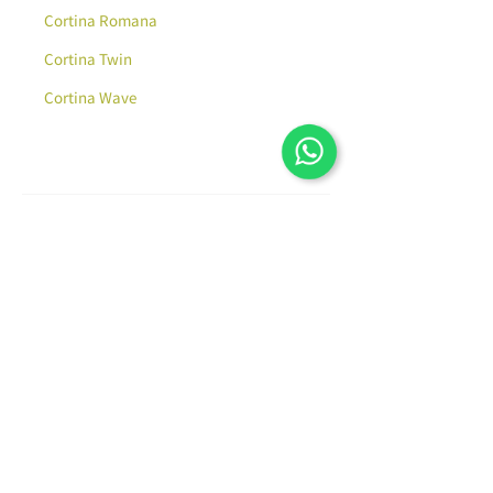
Cortina Romana
Cortina Twin
Cortina Wave
Cortinas
Confeccionadas em tecidos, são leves
podem ser usadas no varão ou trilho
embutido. Deixa o ambiente elegante e
imponente. Um tecido mais pesado deixa
o ambiente mais quente. Se a opção for
um voil torna o ambiente leve e bonito.
Uma
cortina
mais escura pode combinar
muito bem com uma sala clara e pode
ajudar no contrastes de cores. Se a opção
for usar uma cortina com um tecido mais
fechado ou blackout consegue bloquear