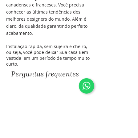
canadenses e franceses. Você precisa
conhecer as últimas tendências dos
melhores designers do mundo. Além é
claro, da qualidade garantindo perfeito
acabamento.
Instalação rápida, sem sujeira e cheiro,
ou seja, você pode deixar Sua casa Bem
Vestida em um período de tempo muito
curto.
Perguntas frequentes
1. Tenho paredes coloridas
posso aplicar o papel por cima
dessa parede?
Para aplicação de papéis claros em
paredes pintadas em cores escuras,
2. Como devo preparar a parede