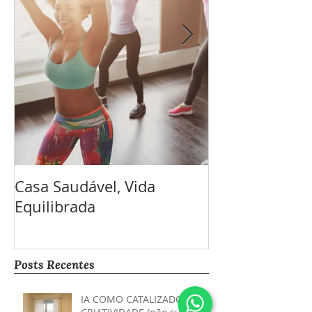
Casa Saudável, Vida
Por que fazer 
Equilibrada
envelopament
de elevador?
Posts Recentes
IA COMO CATALIZADORA DA