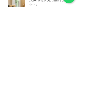
CRIATIVIDADE (não substituta
dela)
AS CORES DA CASA, AS
CORES DA ALMA: O BEM -
ESTAR COMEÇA NO OLHAR
MENOS PODE SER MAIS: O
PODER DO MINIMALISMO
PAPEL DE PAREDE OU
PINTURA? UMA ESCOLHA
QUE VAI ALÉM DA ESTÉTICA
Casa Saudável, Vida
Equilibrada