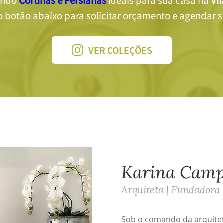
ndo 
Cortinas e Persianas
 ideais para sua casa na 
Vi
o botão abaixo para solicitar orçamento e agendar su
VER COLEÇÕES
Karina Camp
Arquiteta | Fundadora
Sob o comando da arquite