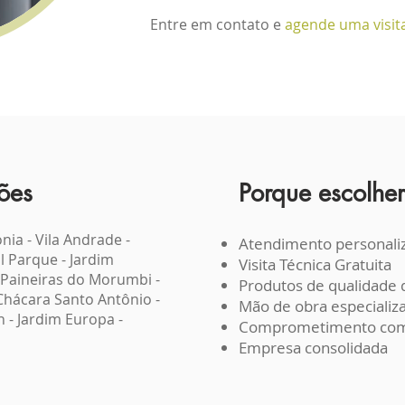
Entre em contato e
agende uma visit
ões
Porque escolher
onia
-
Vila Andrade
-
Atendimento personali
l Parque
-
Jardim
Visita Técnica Gratuita
Paineiras do Morumbi
-
Produtos de qualidade d
Chácara Santo Antônio
-
Mão de obra especializ
n
-
Jardim Europa
-
Comprometimento com
Empresa consolidada