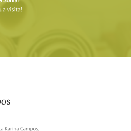
la Sonia?
a visita!
os
ta Karina Campos,