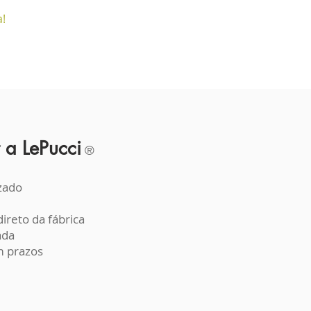
a!
 a LePucci
®
zado
ireto da fábrica
ada
 prazos