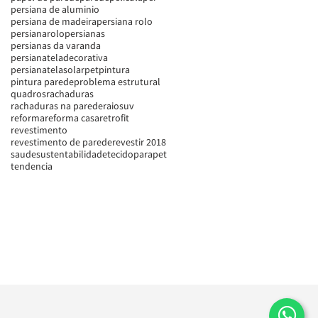
persiana de aluminio
persiana de madeira
persiana rolo
persianarolo
persianas
persianas da varanda
persianateladecorativa
persianatelasolar
pet
pintura
pintura parede
problema estrutural
quadros
rachaduras
rachaduras na parede
raiosuv
reforma
reforma casa
retrofit
revestimento
revestimento de parede
revestir 2018
saude
sustentabilidade
tecidoparapet
tendencia