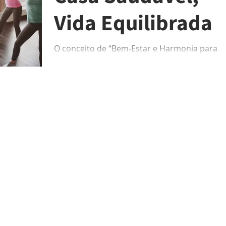
Vida Equilibrada
O conceito de “Bem-Estar e Harmonia para o
Seu Lar” vai além de simplesmente viver em
um espaço agradável. Trata-se de cultivar
um...