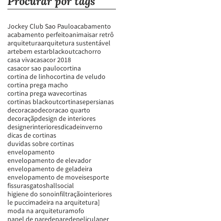
Procurar por tags
Jockey Club Sao Paulo
acabamento
acabamento perfeito
animais
ar retrô
arquitetura
arquitetura sustentável
arte
bem estar
blackout
cachorro
casa viva
casacor 2018
casacor sao paulo
cortina
cortina de linho
cortina de veludo
cortina prega macho
cortina prega wave
cortinas
cortinas blackout
cortinasepersianas
decoracao
decoracao quarto
decoraçãp
design de interiores
designerinteriores
dicadeinverno
dicas de cortinas
duvidas sobre cortinas
envelopamento
envelopamento de elevador
envelopamento de geladeira
envelopamento de moveis
esporte
fissuras
gatos
hallsocial
higiene do sono
infiltração
interiores
le pucci
madeira na arquitetura]
moda na arquitetura
mofo
papel de parede
parede
pelicula
per